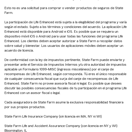
Esto no es una solicitud para comprar o vender productos de seguros de State
Farm.
La participación de Life Enhanced está sujeta a la elegibilidad del programa y varía
según el estado. Sujeto a los términos y condiciones del acuerdo. La aplicación Life
Enhanced está disponible para Android e iOS. Es posible que se requiera un
dispositivo móvil iOS o Android para usar todas las funciones del programa Life
Enhanced. Los clientes deben aceptar autorizar a State Farm a recopilar datos
sobre salud y bienestar. Los usuarios de aplicaciones móviles deben aceptar un
acuerdo de licencia.
De conformidad con la ley de impuestos pertinente, State Farm puede enviarte y
presentar ante el Servicio de Impuestos Internos y/u otra autoridad de impuestos
aplicable un Formulario 1099-MISC (ingresos misceláneos) por el canje de
recompensas de Life Enhanced, según corresponda. Tú eres el único responsable
de cualquier consecuencia fiscal que surja del canje de recompensas de Life
Enhanced. State Farm no provee asesoría fiscal ni legal. Es posible que desees
discutir las posibles consecuencias fiscales de tu participación en el programa Life
Enhanced con un asesor fiscal o legal.
Cada aseguradora de State Farm asume la exclusiva responsabilidad financiera
por sus propios productos.
State Farm Life Insurance Company (sin licencia en MA, NY ni WI)
State Farm Life and Accident Assurance Company (con licencia en NY y WI)
Bloomington, IL