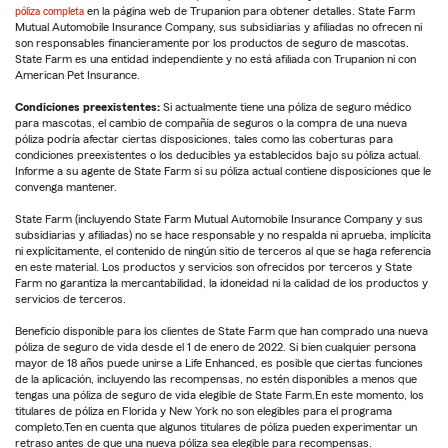
póliza completa
en la página web de Trupanion para obtener detalles. State Farm
Mutual Automobile Insurance Company, sus subsidiarias y afiliadas no ofrecen ni
son responsables financieramente por los productos de seguro de mascotas.
State Farm es una entidad independiente y no está afiliada con Trupanion ni con
American Pet Insurance.
Condiciones preexistentes:
Si actualmente tiene una póliza de seguro médico
para mascotas, el cambio de compañía de seguros o la compra de una nueva
póliza podría afectar ciertas disposiciones, tales como las coberturas para
condiciones preexistentes o los deducibles ya establecidos bajo su póliza actual.
Informe a su agente de State Farm si su póliza actual contiene disposiciones que le
convenga mantener.
State Farm (incluyendo State Farm Mutual Automobile Insurance Company y sus
subsidiarias y afiliadas) no se hace responsable y no respalda ni aprueba, implícita
ni explícitamente, el contenido de ningún sitio de terceros al que se haga referencia
en este material. Los productos y servicios son ofrecidos por terceros y State
Farm no garantiza la mercantabilidad, la idoneidad ni la calidad de los productos y
servicios de terceros.
Beneficio disponible para los clientes de State Farm que han comprado una nueva
póliza de seguro de vida desde el 1 de enero de 2022. Si bien cualquier persona
mayor de 18 años puede unirse a Life Enhanced, es posible que ciertas funciones
de la aplicación, incluyendo las recompensas, no estén disponibles a menos que
tengas una póliza de seguro de vida elegible de State Farm.En este momento, los
titulares de póliza en Florida y New York no son elegibles para el programa
completo.Ten en cuenta que algunos titulares de póliza pueden experimentar un
retraso antes de que una nueva póliza sea elegible para recompensas.