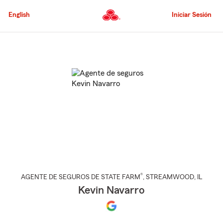
Pasar
al
English
Iniciar Sesión
contenido
principal
Comienzo
del
contenido
principal
®
AGENTE DE SEGUROS DE STATE FARM
,
STREAMWOOD
, IL
Kevin Navarro