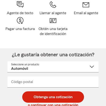
Agente de texto
Llamar al agente
Email al agente
Pagar una factura
Obtén una tarjeta
de identificación
¿Le gustaría obtener una cotización?
Seleccione un producto
Seleccione
un
nombre
de
producto
del
Código postal
Ingresa
Ingresa
_____
menú
un
un
desplegable
código
código
postal
postal
Obtenga una cotización
de
de
5
5
o continuar con una cotización